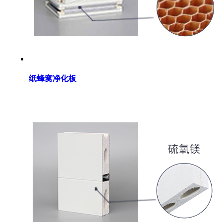
纸蜂窝净化板